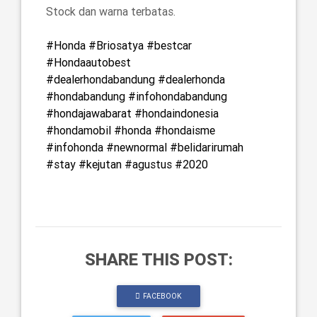
Stock dan warna terbatas.
#Honda
#Briosatya
#bestcar
#Hondaautobest
#dealerhondabandung
#dealerhonda
#hondabandung
#infohondabandung
#hondajawabarat
#hondaindonesia
#hondamobil
#honda
#hondaisme
#infohonda
#newnormal
#belidarirumah
#stay
#kejutan
#agustus
#2020
SHARE THIS POST:
FACEBOOK