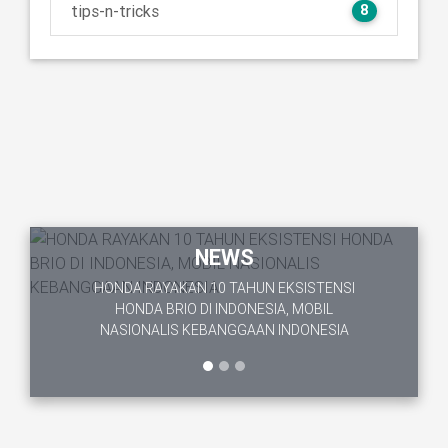
tips-n-tricks
8
NEWS
Honda Kembali Tantang Kreativitas Lewat
Ajang “Honda Brio Virtual Modification #4”
NEWS
dengan Tema Street Race
HONDA RAYAKAN 10 TAHUN EKSISTENSI
HONDA BRIO DI INDONESIA, MOBIL
Previous
Next
NASIONALIS KEBANGGAAN INDONESIA