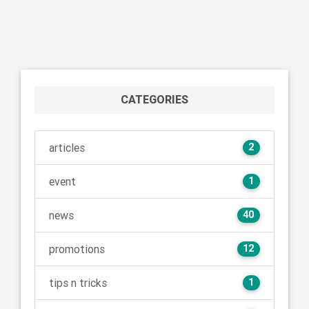
CATEGORIES
articles
2
event
1
news
40
promotions
12
tips n tricks
1